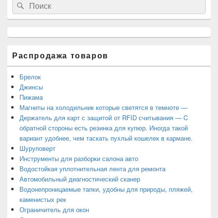
Search
Search
основной
for:
боковой
панели
Распродажа товаров
Брелок
Джинсы
Пижама
Магниты на холодильник которые светятся в темноте —
Держатель для карт с защитой от RFID считывания — C
обратной стороны есть резинка для купюр. Иногда такой
вариант удобнее, чем таскать пухлый кошелек в кармане.
Шуруповерт
Инструменты для разборки салона авто
Водостойкая уплотнительная лента для ремонта
Автомобильный диагностический сканер
Водонепроницаемые тапки, удобны для природы, пляжей,
каменистых рек
Ограничитель для окон