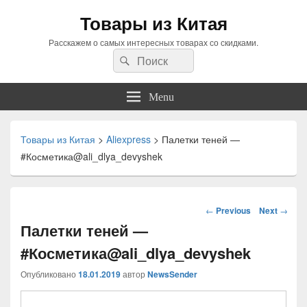
Товары из Китая
Расскажем о самых интересных товарах со скидками.
Search
Search
for:
Menu
Товары из Китая
>
Aliexpress
>
Палетки теней —
#Косметика@ali_dlya_devyshek
Навигация
←
Previous
Next
→
по
Палетки теней —
статьям
#Косметика@ali_dlya_devyshek
Опубликовано
18.01.2019
автор
NewsSender