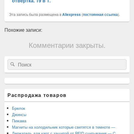
отвертка. 19 в 1.
Эта запись была размещена в
Aliexpress
(
постоянная ссылка
).
Похожие записи:
Комментарии закрыты.
Область
Search
Search
основной
for:
боковой
панели
Распродажа товаров
Брелок
Джинсы
Пижама
Магниты на холодильник которые светятся в темноте —
Держатель для карт с защитой от RFID считывания — C