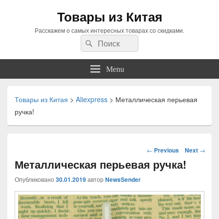
Товары из Китая
Расскажем о самых интересных товарах со скидками.
Search
Search
for:
Menu
Товары из Китая
>
Aliexpress
>
Металлическая перьевая
ручка!
Навигация
←
Previous
Next
→
по
Металлическая перьевая ручка!
статьям
Опубликовано
30.01.2019
автор
NewsSender