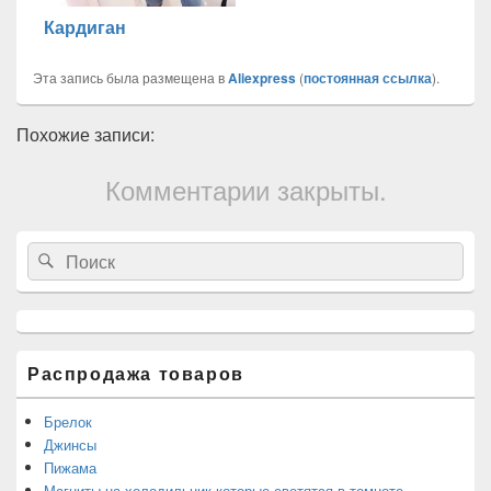
Кардиган
Эта запись была размещена в
Aliexpress
(
постоянная ссылка
).
Похожие записи:
Комментарии закрыты.
Область
Search
Search
основной
for:
боковой
панели
Распродажа товаров
Брелок
Джинсы
Пижама
Магниты на холодильник которые светятся в темноте —