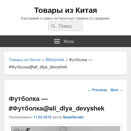
Товары из Китая
Расскажем о самых интересных товарах со скидками.
Search
Search
for:
Menu
Товары из Китая
>
Aliexpress
>
Футболка —
#Футболка@ali_dlya_devyshek
Навигация
←
Previous
Next
→
по
Футболка —
статьям
#Футболка@ali_dlya_devyshek
Опубликовано
11.02.2019
автор
NewsSender