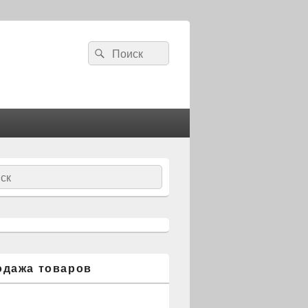
Search
Search
for:
ch
одажа товаров