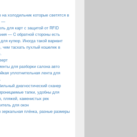
 на холодильник которые светятся в
е —
ль для карт с защитой от RFID
ния — C обратной стороны есть
 для купюр. Иногда такой вариант
, чем таскать пухлый кошелек в
.
верт
енты для разборки салона авто
йкая уплотнительная лента для
а
ильный диагностический сканер
роницаемые тапки, удобны для
, пляжей, каменистых рек
итель для окон
 зеркальная плёнка, разные размеры