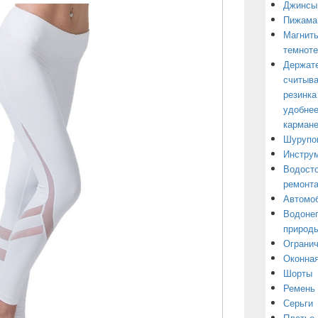
Джинсы
Пижама
Магниты
темнот
Держате
считыва
резинка
удобнее
кармане
Шурупо
Инструм
Водосто
ремонт
Автомоб
Водонеп
природы
Огранич
Оконная
Шорты
Ремень
Серьги
Платье