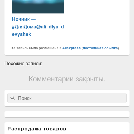
Ночник —
#ДляДома@ali_dlya_d
evyshek
Эта запись была размещена в
Aliexpress
(
постоянная ссылка
).
Похожие записи:
Комментарии закрыты.
Область
Search
Search
основной
for:
боковой
панели
Распродажа товаров