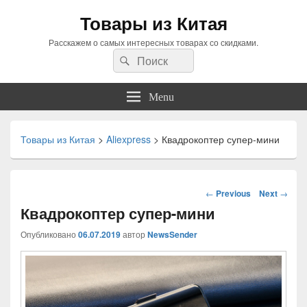
Товары из Китая
Расскажем о самых интересных товарах со скидками.
Search
Search
for:
Menu
Товары из Китая
>
Aliexpress
>
Квадрокоптер супер-мини
Навигация
←
Previous
Next
→
по
Квадрокоптер супер-мини
статьям
Опубликовано
06.07.2019
автор
NewsSender