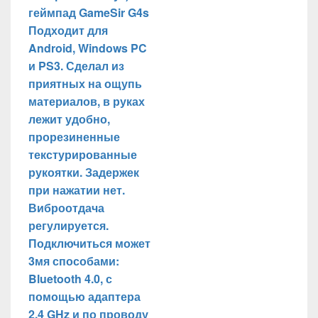
геймпад GameSir G4s
Подходит для
Android, Windows PC
и PS3. Сделал из
приятных на ощупь
материалов, в руках
лежит удобно,
прорезиненные
текстурированные
рукоятки. Задержек
при нажатии нет.
Виброотдача
регулируется.
Подключиться может
3мя способами:
Bluetooth 4.0, с
помощью адаптера
2.4 GHz и по проводу