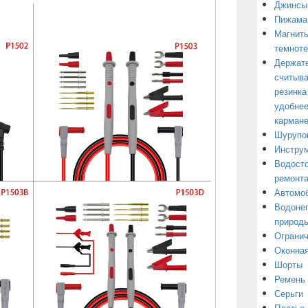
Джинсы
Пижама
Магниты
темнот
Держате
считыва
резинка
удобнее
кармане
Шурупо
Инструм
Водосто
ремонт
Автомоб
Водонеп
природы
Огранич
Оконная
Шорты
Ремень
Серьги
Платье