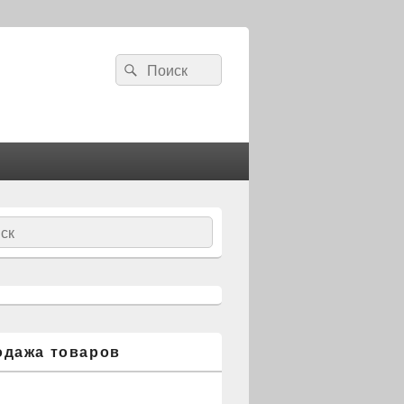
Search
Search
for:
ch
одажа товаров