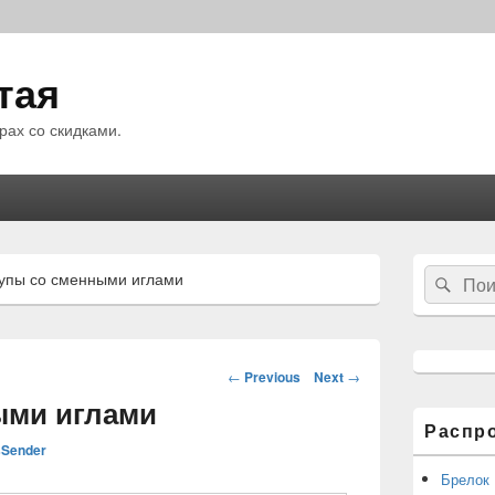
тая
рах со скидками.
Область
Search
упы со сменными иглами
Sear
основной
for:
боковой
панели
Навигация
←
Previous
Next
→
по
ыми иглами
статьям
Распр
Sender
Брелок