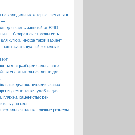
 на холодильник которые светятся в
е —
ль для карт с защитой от RFID
ния — C обратной стороны есть
 для купюр. Иногда такой вариант
, чем таскать пухлый кошелек в
.
верт
енты для разборки салона авто
йкая уплотнительная лента для
а
ильный диагностический сканер
роницаемые тапки, удобны для
, пляжей, каменистых рек
итель для окон
 зеркальная плёнка, разные размеры