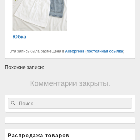
Юбка
Эта запись была размещена в
Aliexpress
(
постоянная ссылка
).
Похожие записи:
Комментарии закрыты.
Область
Search
Search
основной
for:
боковой
панели
Распродажа товаров