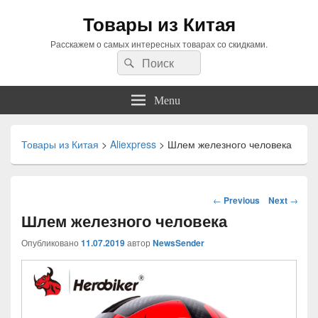
Товары из Китая
Расскажем о самых интересных товарах со скидками.
Search
Search
for:
Menu
Товары из Китая
>
Aliexpress
>
Шлем железного человека
Навигация
←
Previous
Next
→
по
Шлем железного человека
статьям
Опубликовано
11.07.2019
автор
NewsSender