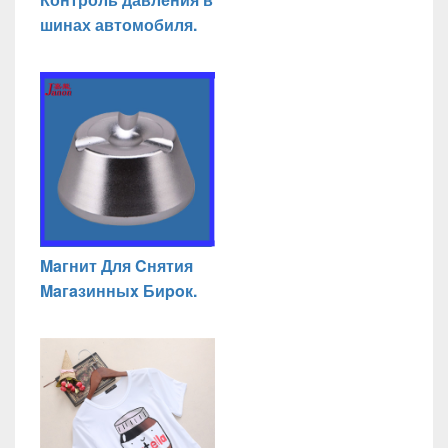
шинах автомобиля.
Maгнит Для Cнятия
Maгaзинныx Биpoк.