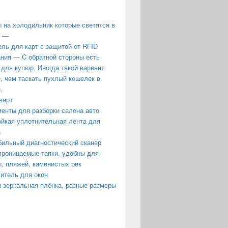
 на холодильник которые светятся в
е —
ль для карт с защитой от RFID
ния — C обратной стороны есть
 для купюр. Иногда такой вариант
, чем таскать пухлый кошелек в
.
верт
енты для разборки салона авто
йкая уплотнительная лента для
а
ильный диагностический сканер
роницаемые тапки, удобны для
, пляжей, каменистых рек
итель для окон
 зеркальная плёнка, разные размеры