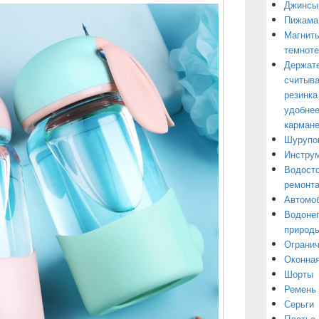
Джинсы
Пижама
Магниты
темнот
Держате
считыва
резинка
удобнее
кармане
Шурупо
Инструм
Водосто
ремонт
Автомоб
Водонеп
природы
Огранич
Оконная
Шорты
Ремень
Серьги
Платье