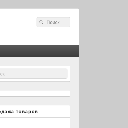
Search
Search
for:
ch
одажа товаров