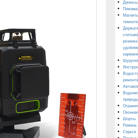
Джинсы
Пижама
Магниты
темнот
Держате
считыва
резинка
удобнее
кармане
Шурупо
Инструм
Водосто
ремонт
Автомоб
Водонеп
природы
Огранич
Оконная
Шорты
Ремень
Серьги
Платье