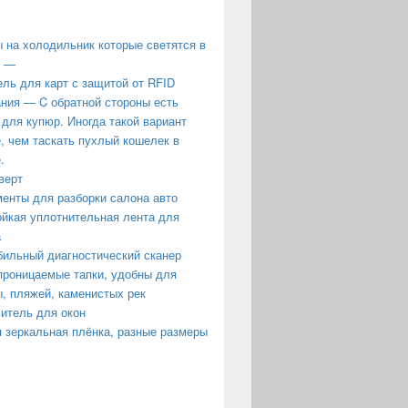
 на холодильник которые светятся в
е —
ль для карт с защитой от RFID
ния — C обратной стороны есть
 для купюр. Иногда такой вариант
, чем таскать пухлый кошелек в
.
верт
енты для разборки салона авто
йкая уплотнительная лента для
а
ильный диагностический сканер
роницаемые тапки, удобны для
, пляжей, каменистых рек
итель для окон
 зеркальная плёнка, разные размеры