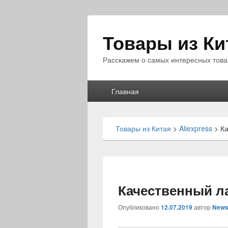
Товары из Ки
Расскажем о самых интересных това
Главное
Главная
меню
Товары из Китая
>
Aliexpress
>
К
Качественный л
Опубликовано
12.07.2019
автор
News