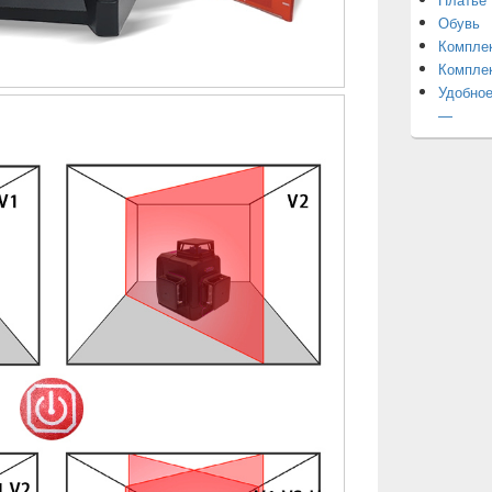
Обувь
Компле
Компле
Удобное
—