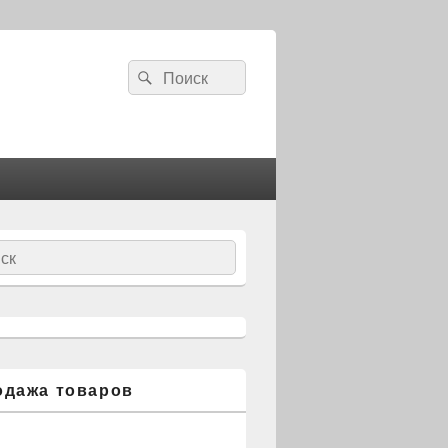
Search
Search
for:
ch
одажа товаров