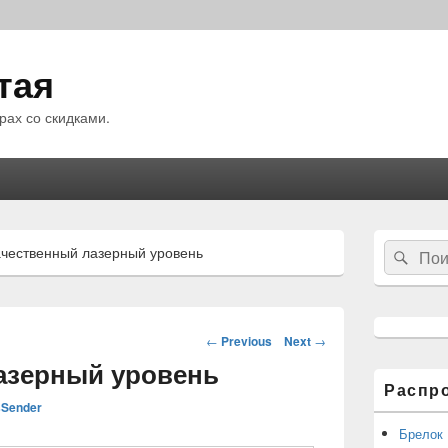
тая
рах со скидками.
Область
Search
ачественный лазерный уровень
Sear
основной
for:
боковой
панели
Навигация
←
Previous
Next
→
по
азерный уровень
статьям
Распр
Sender
Брелок