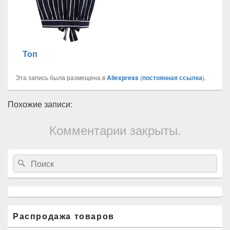
Топ
Эта запись была размещена в
Aliexpress
(
постоянная ссылка
).
Похожие записи:
Комментарии закрыты.
Область
Search
Search
основной
for:
боковой
панели
Распродажа товаров