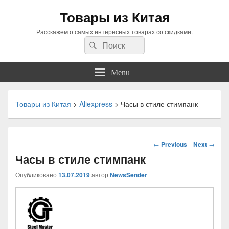
Товары из Китая
Расскажем о самых интересных товарах со скидками.
Search
Search
for:
Menu
Товары из Китая
>
Aliexpress
>
Часы в стиле стимпанк
Навигация
←
Previous
Next
→
по
Часы в стиле стимпанк
статьям
Опубликовано
13.07.2019
автор
NewsSender