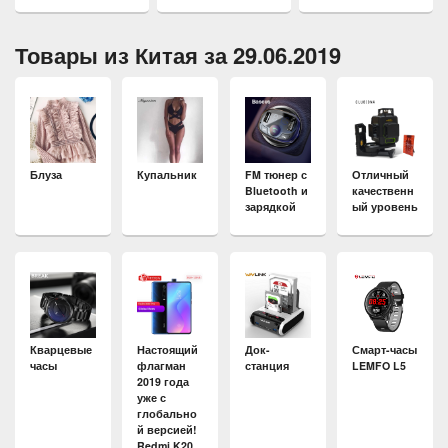
Товары из Китая за 29.06.2019
Блуза
Купальник
FM тюнер с
Отличный
Bluetooth и
качественн
зарядкой
ый уровень
Док-
Кварцевые
Настоящий
Смарт-часы
станция
часы
флагман
LEMFO L5
2019 года
уже с
глобально
й версией!
Redmi K20