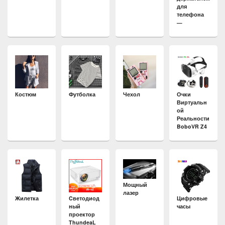
для
телефона
—
Костюм
Футболка
Чехол
Очки
Виртуальн
ой
Реальности
BoboVR Z4
Мощный
лазер
Жилетка
Cветодиод
Цифровые
ный
часы
проектор
ThundeaL