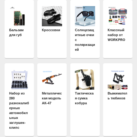
Бальзам
Кроссовки
Солнцезащ
Классный
для губ
итные очки
набор от
с
WORKPRO
поляризаци
ей
Набор из
Металличес
Тактическа
Выжимател
280
кая модель
я сумка
ь тюбиков
разнокалиб
АК-47
кобура
ерных
автомобил
ьных
заглушек-
клипс