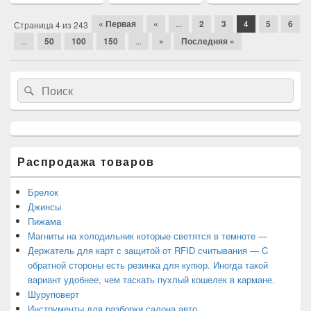
Навигация
« Первая
«
...
2
3
4
5
6
Страница 4 из 243
по
...
50
100
150
...
»
Последняя »
статьям
Область
Search
Search
основной
for:
боковой
панели
Распродажа товаров
Брелок
Джинсы
Пижама
Магниты на холодильник которые светятся в темноте —
Держатель для карт с защитой от RFID считывания — C
обратной стороны есть резинка для купюр. Иногда такой
вариант удобнее, чем таскать пухлый кошелек в кармане.
Шуруповерт
Инструменты для разборки салона авто