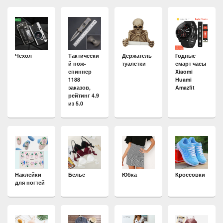
Чехол
Тактически
Держатель
Годные
й нож-
туалетки
смарт часы
спиннер
Xiaomi
1188
Huami
заказов,
Amazfit
рейтинг 4.9
из 5.0
Наклейки
Белье
Юбка
Кроссовки
для ногтей