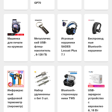
GP70
Машинка
Металличес
Игровые
Беспровод
для печати
кий USB-
наушники
ные
на кружках
флеш-
SADES
Bluetooth-
накопитель
Locust Plus
наушники
, 8-128 ГБ
7.1
Инфракрас
Набор
Bluetooth-
USB-
ный
удлиненны
стереонауш
зарядное
цифровой
х бит 3 шт.
ники TWS
устройство
термометр
с
(пирометр)
евровилко
й, 18 Вт