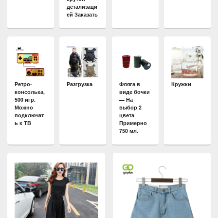
детализаци
ей Заказать
Ретро-
Разгрузка
Фляга в
Кружки
консолька,
виде бочки
500 игр.
— На
Можно
выбор 2
подключат
цвета
ь к ТВ
Примерно
750 мл.