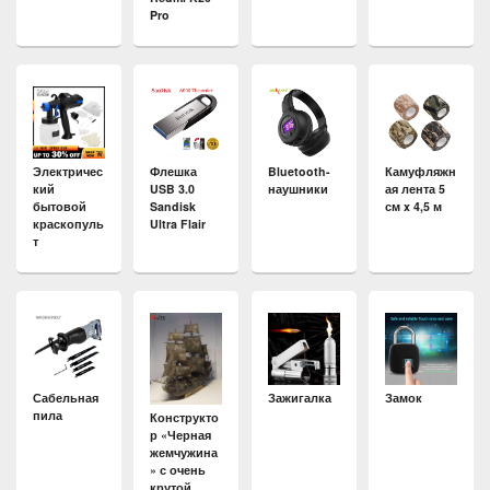
Pro
Электричес
Флешка
Bluetooth-
Камуфляжн
кий
USB 3.0
наушники
ая лента 5
бытовой
Sandisk
см x 4,5 м
краскопуль
Ultra Flair
т
Сабельная
Зажигалка
Замок
пила
Конструкто
р «Черная
жемчужина
» с очень
крутой