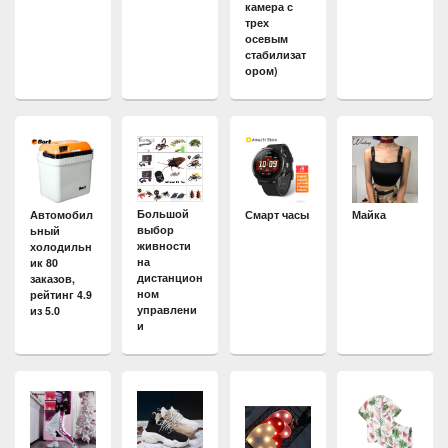
камера с
трех
осевым
стабилизат
ором)
Большой
Автомобил
Смарт часы
Майка
выбор
ьный
живности
холодильн
на
ик 80
дистанцион
заказов,
ном
рейтинг 4.9
управлени
из 5.0
и