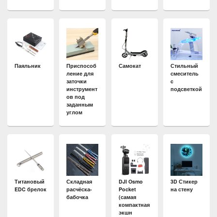
Паяльник
Приспособ
Самокат
Стильный
ление для
смеситель
заточки
c
инструмент
подсветкой
ов под
заданным
углом
Титановый
Складная
DJI Osmo
3D Стикер
EDC брелок
расчёска-
Pocket
на стену
бабочка
(самая
компактная
экшн