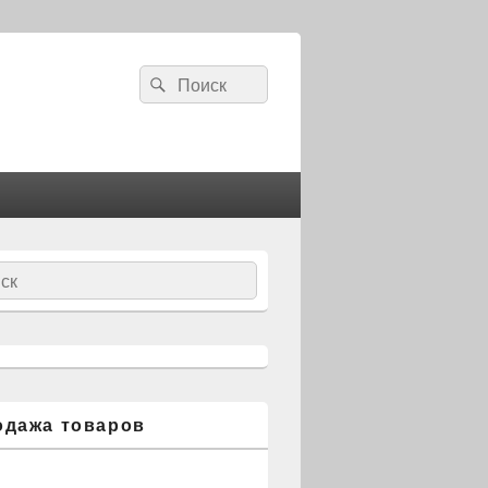
Search
Search
for:
ch
одажа товаров