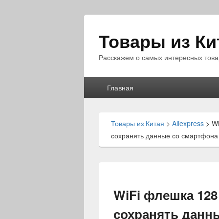
Товары из Ки
Расскажем о самых интересных това
Главное
Главная
меню
Товары из Китая
>
Aliexpress
>
Wi
сохранять данные со смартфона
WiFi флешка 128
сохранять данн