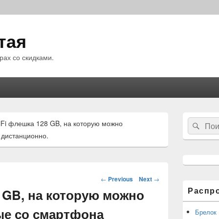
тая
рах со скидками.
Область
Search
Fi флешка 128 GB, на которую можно
Sear
основной
for:
боковой
 дистанционно.
панели
Навигация
←
Previous
Next
→
по
Распр
 GB, на которую можно
статьям
ые со смартфона
Брелок