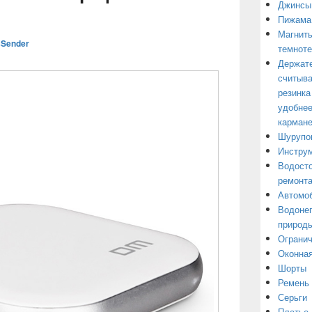
Джинсы
Пижама
Магниты
Sender
темнот
Держате
считыва
резинка
удобнее
кармане
Шурупо
Инструм
Водосто
ремонт
Автомоб
Водонеп
природы
Огранич
Оконная
Шорты
Ремень
Серьги
Платье