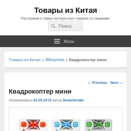
Товары из Китая
Расскажем о самых интересных товарах со скидками.
Search
Search
for:
Menu
Товары из Китая
>
Aliexpress
>
Квадрокоптер мини
Навигация
←
Previous
Next
→
по
Квадрокоптер мини
статьям
Опубликовано
05.09.2018
автор
NewsSender