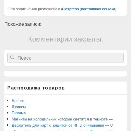
Эта запись была размещена в
Aliexpress
(
постоянная ссылка
).
Похожие записи:
Комментарии закрыты.
Область
Search
Search
основной
for:
боковой
панели
Распродажа товаров
Брелок
Джинсы
Пижама
Магниты на холодильник которые светятся в темноте —
Держатель для карт с защитой от RFID считывания — C