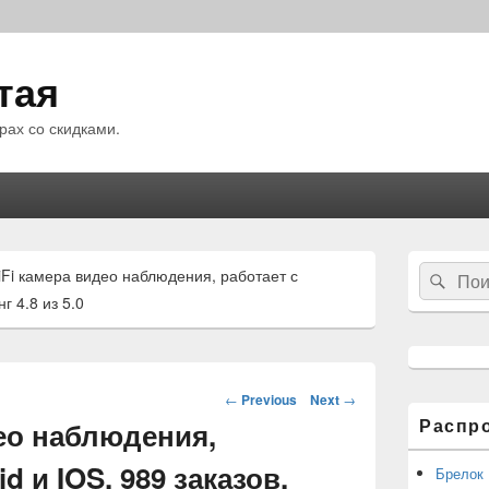
тая
рах со скидками.
Область
Search
Fi камера видео наблюдения, работает с
Sear
основной
for:
боковой
г 4.8 из 5.0
панели
Навигация
←
Previous
Next
→
по
Распр
ео наблюдения,
статьям
d и IOS. 989 заказов,
Брелок