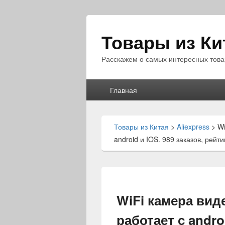
Товары из Ки
Расскажем о самых интересных това
Главное
Главная
меню
Товары из Китая
>
Aliexpress
>
Wi
android и IOS. 989 заказов, рейтин
WiFi камера вид
работает с androi