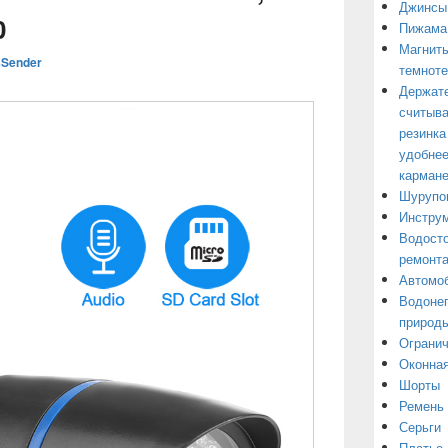
Джинсы
0
Пижама
Магниты
Sender
темнот
Держате
считыва
резинка
удобнее
кармане
Шурупо
Инструм
Водосто
ремонт
Автомоб
Водонеп
природы
Огранич
Оконная
Шорты
Ремень
Серьги
Платье