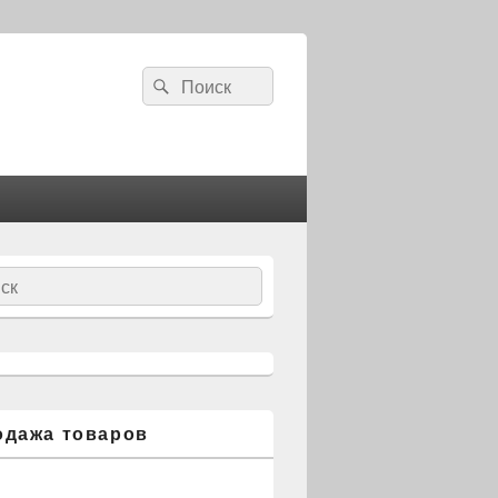
Search
Search
for:
ch
одажа товаров