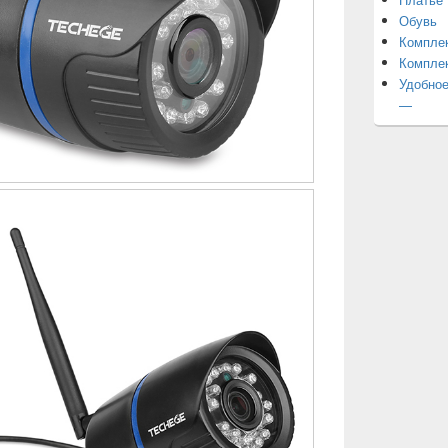
Обувь
Компле
Компле
Удобное
—