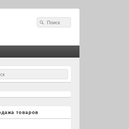
Search
Search
for:
ch
одажа товаров