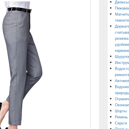
Джинсы
Пижама
Магниты
темнот
Держате
считыва
резинка
удобнее
кармане
Шурупо
Инструм
Водосто
ремонт
Автомоб
Водонеп
природы
Огранич
Оконная
Шорты
Ремень
Серьги
Платье