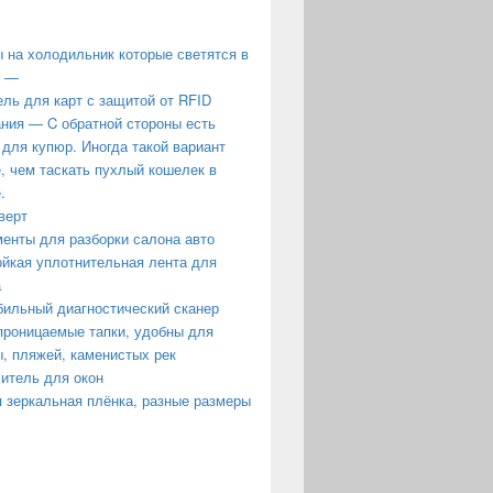
 на холодильник которые светятся в
е —
ль для карт с защитой от RFID
ния — C обратной стороны есть
 для купюр. Иногда такой вариант
, чем таскать пухлый кошелек в
.
верт
енты для разборки салона авто
йкая уплотнительная лента для
а
ильный диагностический сканер
роницаемые тапки, удобны для
, пляжей, каменистых рек
итель для окон
 зеркальная плёнка, разные размеры