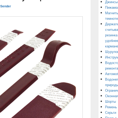
Джинсы
Sender
Пижама
Магниты
темнот
Держате
считыва
резинка
удобнее
кармане
Шурупо
Инструм
Водосто
ремонт
Автомоб
Водонеп
природы
Огранич
Оконная
Шорты
Ремень
Серьги
Платье