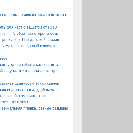
 на холодильник которые светятся в
е —
ль для карт с защитой от RFID
ния — C обратной стороны есть
 для купюр. Иногда такой вариант
, чем таскать пухлый кошелек в
.
верт
енты для разборки салона авто
йкая уплотнительная лента для
а
ильный диагностический сканер
роницаемые тапки, удобны для
, пляжей, каменистых рек
итель для окон
 зеркальная плёнка, разные размеры