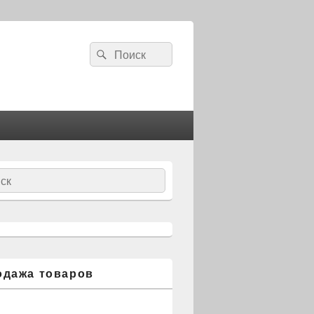
Search
Search
for:
ch
одажа товаров