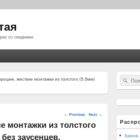
тая
рах со скидками.
Область
Search
рошие, жесткие монтажки из толстого (5.5мм)
Sear
основной
for:
боковой
панели
Навигация
←
Previous
Next
→
по
Распр
е монтажки из толстого
статьям
 без заусенцев.
Брелок