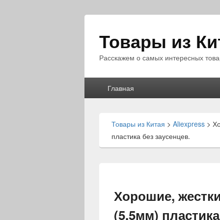
Товары из Ки
Расскажем о самых интересных това
Главное
Главная
меню
Товары из Китая
>
Aliexpress
>
Хо
пластика без заусенцев.
Хорошие, жестки
(5.5мм) пластика