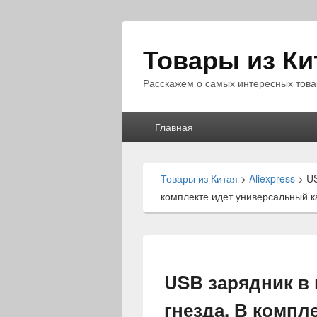
Товары из Ки
Расскажем о самых интересных това
Главное
Главная
меню
Товары из Китая
>
Aliexpress
>
US
комплекте идет универсальный к
USB зарядник в 
гнезда. В компл