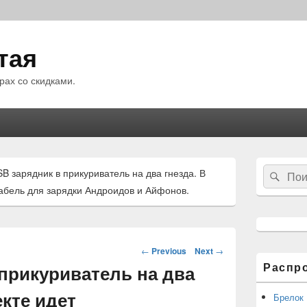
тая
рах со скидками.
Область
Search
B зарядник в прикуриватель на два гнезда. В
Sear
основной
for:
боковой
абель для зарядки Андроидов и Айфонов.
панели
Навигация
←
Previous
Next
→
по
Распр
прикуриватель на два
статьям
екте идет
Брелок