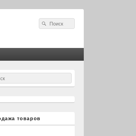
Search
Search
for:
ch
одажа товаров