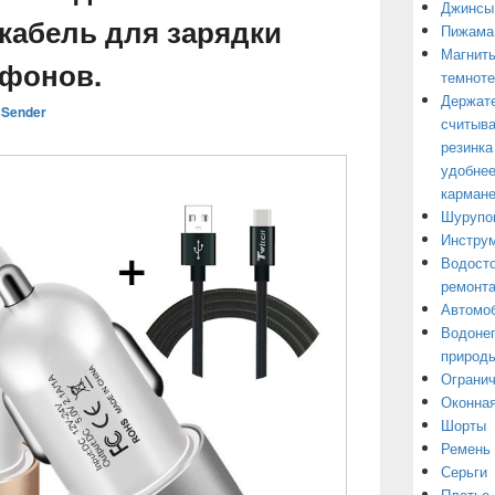
Джинсы
кабель для зарядки
Пижама
Магниты
фонов.
темнот
Держате
Sender
считыва
резинка
удобнее
кармане
Шурупо
Инструм
Водосто
ремонт
Автомоб
Водонеп
природы
Огранич
Оконная
Шорты
Ремень
Серьги
Платье