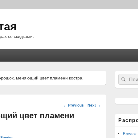
тая
рах со скидками.
Область
Search
орошок, меняющий цвет пламени костра.
Sear
основной
for:
боковой
панели
Навигация
←
Previous
Next
→
по
щий цвет пламени
статьям
Распр
Брелок
Sender