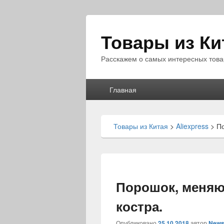
Товары из Ки
Расскажем о самых интересных това
Главное
Главная
меню
Товары из Китая
>
Aliexpress
>
П
Порошок, меняю
костра.
Опубликовано
25.10.2018
автор
News