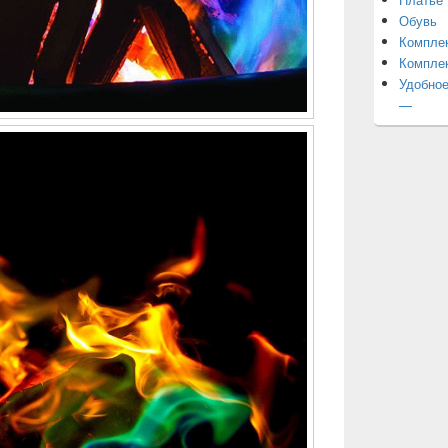
Обувь
Компле
Компле
Удобное
—