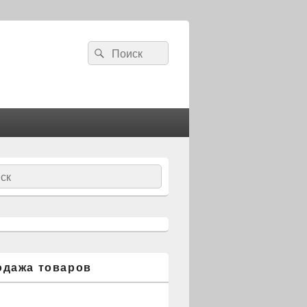
Search
Search
for:
ch
одажа товаров