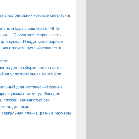
 на холодильник которые светятся в
е —
ль для карт с защитой от RFID
ния — C обратной стороны есть
 для купюр. Иногда такой вариант
, чем таскать пухлый кошелек в
.
верт
енты для разборки салона авто
йкая уплотнительная лента для
а
ильный диагностический сканер
роницаемые тапки, удобны для
, пляжей, каменистых рек
итель для окон
 зеркальная плёнка, разные размеры