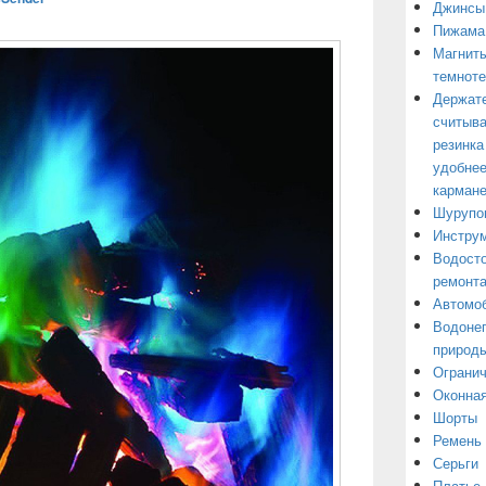
Джинсы
Пижама
Магниты
темнот
Держате
считыва
резинка
удобнее
кармане
Шурупо
Инструм
Водосто
ремонт
Автомоб
Водонеп
природы
Огранич
Оконная
Шорты
Ремень
Серьги
Платье