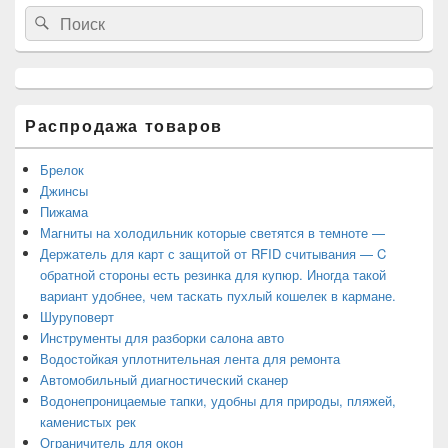
Область
Search
Search
основной
for:
боковой
панели
Распродажа товаров
Брелок
Джинсы
Пижама
Магниты на холодильник которые светятся в темноте —
Держатель для карт с защитой от RFID считывания — C
обратной стороны есть резинка для купюр. Иногда такой
вариант удобнее, чем таскать пухлый кошелек в кармане.
Шуруповерт
Инструменты для разборки салона авто
Водостойкая уплотнительная лента для ремонта
Автомобильный диагностический сканер
Водонепроницаемые тапки, удобны для природы, пляжей,
каменистых рек
Ограничитель для окон