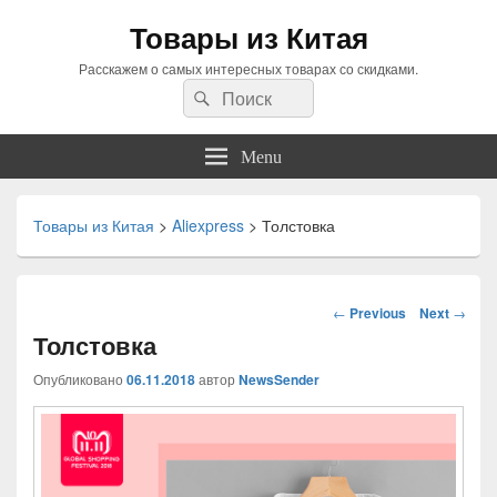
Товары из Китая
Расскажем о самых интересных товарах со скидками.
Search
Search
for:
Menu
Товары из Китая
>
Aliexpress
>
Толстовка
Навигация
←
Previous
Next
→
по
Толстовка
статьям
Опубликовано
06.11.2018
автор
NewsSender