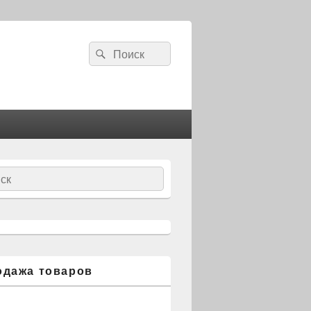
Search
Search
for:
ch
одажа товаров