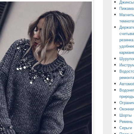
Джинсы
Пижама
Магниты
темнот
Держате
считыва
резинка
удобнее
кармане
Шурупо
Инструм
Водосто
ремонт
Автомоб
Водонеп
природы
Огранич
Оконная
Шорты
Ремень
Серьги
Платье