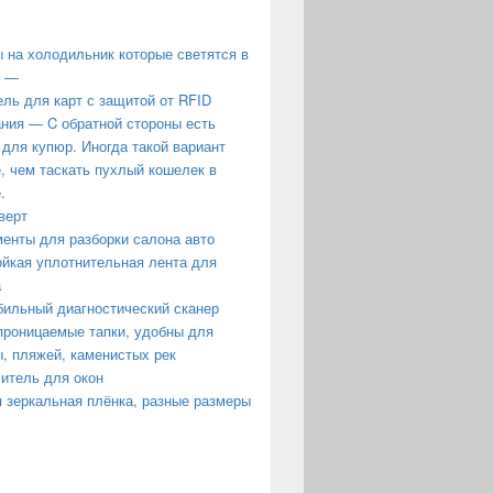
 на холодильник которые светятся в
е —
ль для карт с защитой от RFID
ния — C обратной стороны есть
 для купюр. Иногда такой вариант
, чем таскать пухлый кошелек в
.
верт
енты для разборки салона авто
йкая уплотнительная лента для
а
ильный диагностический сканер
роницаемые тапки, удобны для
, пляжей, каменистых рек
итель для окон
 зеркальная плёнка, разные размеры