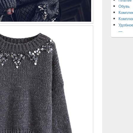
Обувь
Компле
Компле
Удобное
—