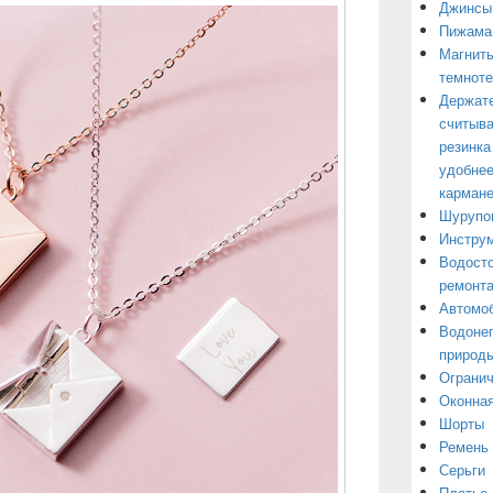
Джинсы
Пижама
Магниты
темнот
Держате
считыва
резинка
удобнее
кармане
Шурупо
Инструм
Водосто
ремонт
Автомоб
Водонеп
природы
Огранич
Оконная
Шорты
Ремень
Серьги
Платье