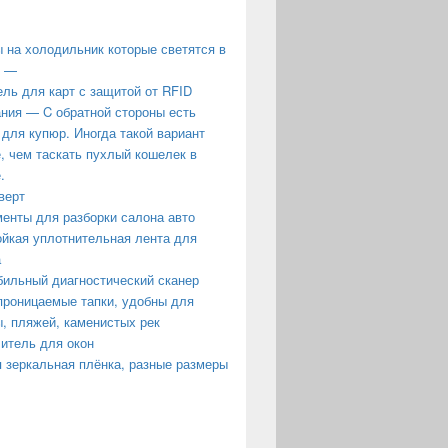
 на холодильник которые светятся в
е —
ль для карт с защитой от RFID
ния — C обратной стороны есть
 для купюр. Иногда такой вариант
, чем таскать пухлый кошелек в
.
верт
енты для разборки салона авто
йкая уплотнительная лента для
а
ильный диагностический сканер
роницаемые тапки, удобны для
, пляжей, каменистых рек
итель для окон
 зеркальная плёнка, разные размеры