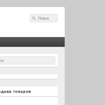
Search
Search
for:
ch
одажа товаров