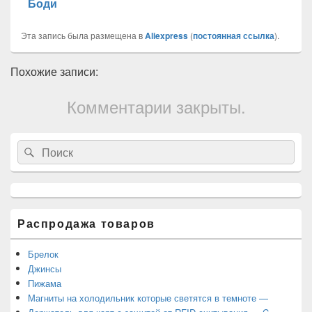
Боди
Эта запись была размещена в
Aliexpress
(
постоянная ссылка
).
Похожие записи:
Комментарии закрыты.
Область
Search
Search
основной
for:
боковой
панели
Распродажа товаров
Брелок
Джинсы
Пижама
Магниты на холодильник которые светятся в темноте —