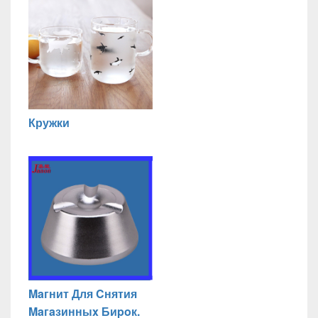
Кружки
Maгнит Для Cнятия
Maгaзинныx Биpoк.