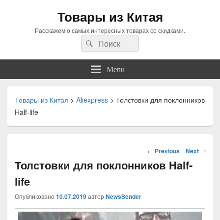
Товары из Китая
Расскажем о самых интересных товарах со скидками.
Search
Search
for:
Menu
Товары из Китая
>
Aliexpress
>
Толстовки для поклонников
Half-life
Навигация
←
Previous
Next
→
по
Толстовки для поклонников Half-
статьям
life
Опубликовано
10.07.2019
автор
NewsSender