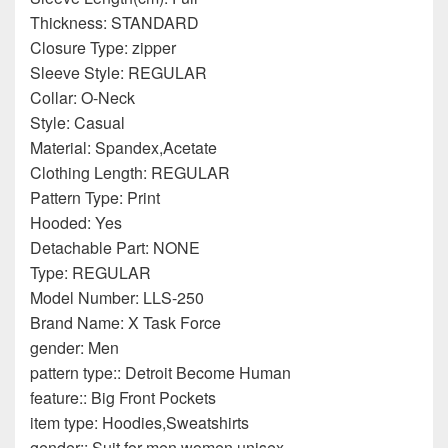
Thickness: STANDARD
Closure Type: zipper
Sleeve Style: REGULAR
Collar: O-Neck
Style: Casual
Material: Spandex,Acetate
Clothing Length: REGULAR
Pattern Type: Print
Hooded: Yes
Detachable Part: NONE
Type: REGULAR
Model Number: LLS-250
Brand Name: X Task Force
gender: Men
pattern type:: Detroit Become Human
feature:: Big Front Pockets
item type: Hoodies,Sweatshirts
gender:: Suit for men women unisex