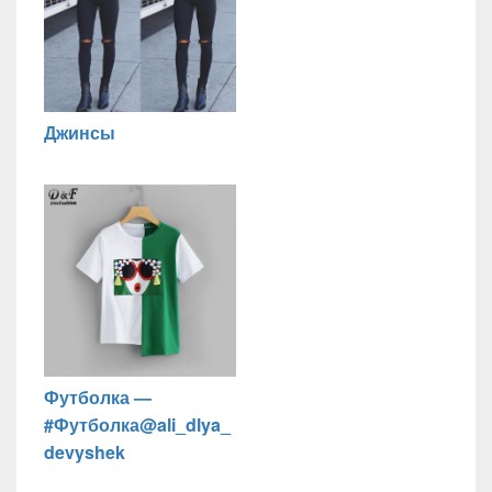
Джинсы
Футболка —
#Футболка@ali_dlya_
devyshek