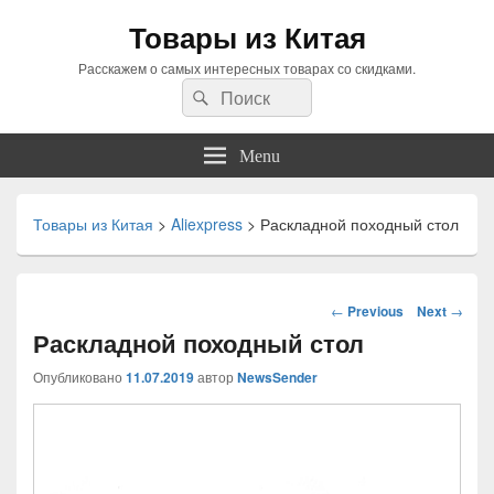
Товары из Китая
Расскажем о самых интересных товарах со скидками.
Search
Search
for:
Menu
Товары из Китая
>
Aliexpress
>
Раскладной походный стол
Навигация
←
Previous
Next
→
по
Раскладной походный стол
статьям
Опубликовано
11.07.2019
автор
NewsSender