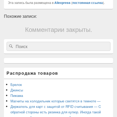
Эта запись была размещена в
Aliexpress
(
постоянная ссылка
).
Похожие записи:
Комментарии закрыты.
Область
Search
Search
основной
for:
боковой
панели
Распродажа товаров
Брелок
Джинсы
Пижама
Магниты на холодильник которые светятся в темноте —
Держатель для карт с защитой от RFID считывания — C
обратной стороны есть резинка для купюр. Иногда такой