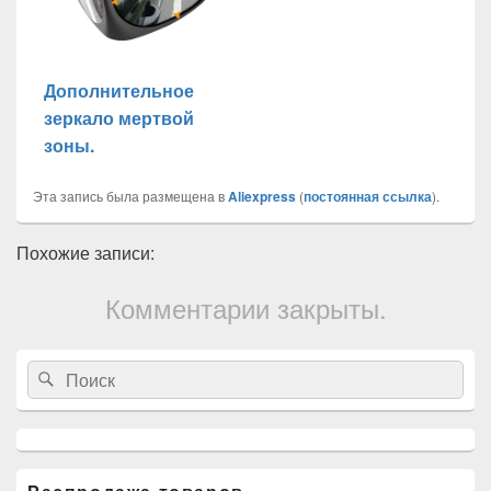
Дополнительное
зеркало мертвой
зоны.
Эта запись была размещена в
Aliexpress
(
постоянная ссылка
).
Похожие записи:
Комментарии закрыты.
Область
Search
Search
основной
for:
боковой
панели