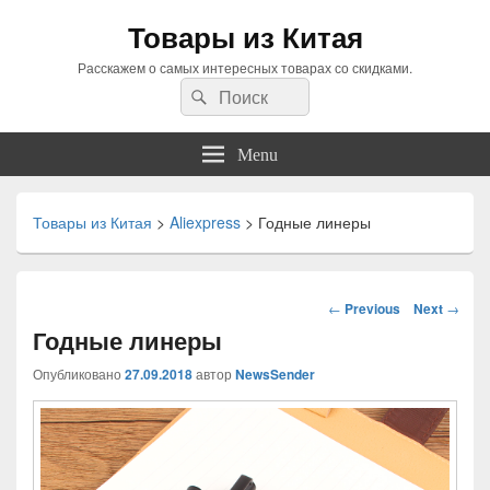
Товары из Китая
Расскажем о самых интересных товарах со скидками.
Search
Search
for:
Menu
Товары из Китая
>
Aliexpress
>
Годные линеры
Навигация
←
Previous
Next
→
по
Годные линеры
статьям
Опубликовано
27.09.2018
автор
NewsSender