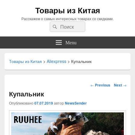
Товары из Китая
Расскажем о самых интересных товарах со скидками.
Search
Search
for:
Menu
Товары из Китая
>
Aliexpress
>
Купальник
Навигация
←
Previous
Next
→
по
Купальник
статьям
Опубликовано
07.07.2019
автор
NewsSender