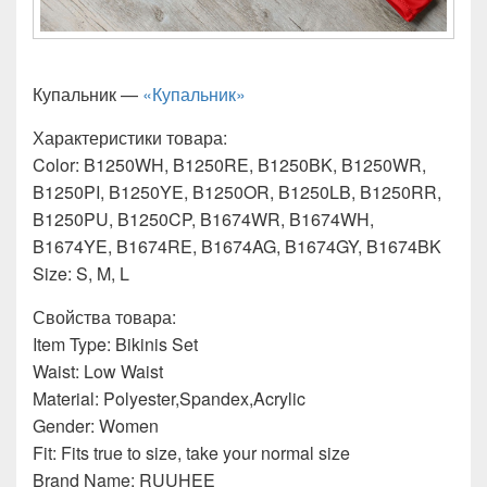
Купальник —
«Купальник»
Характеристики товара:
Color: B1250WH, B1250RE, B1250BK, B1250WR,
B1250PI, B1250YE, B1250OR, B1250LB, B1250RR,
B1250PU, B1250CP, B1674WR, B1674WH,
B1674YE, B1674RE, B1674AG, B1674GY, B1674BK
Size: S, M, L
Свойства товара:
Item Type: Bikinis Set
Waist: Low Waist
Material: Polyester,Spandex,Acrylic
Gender: Women
Fit: Fits true to size, take your normal size
Brand Name: RUUHEE