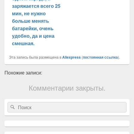
заряжается всего 25
мин, не нужно
больше менять
батарейки, очень
удобно, да и цена
смешная.
Эта запись была размещена в
Aliexpress
(
постоянная ссылка
).
Похожие записи:
Комментарии закрыты.
Область
Search
Search
основной
for:
боковой
панели